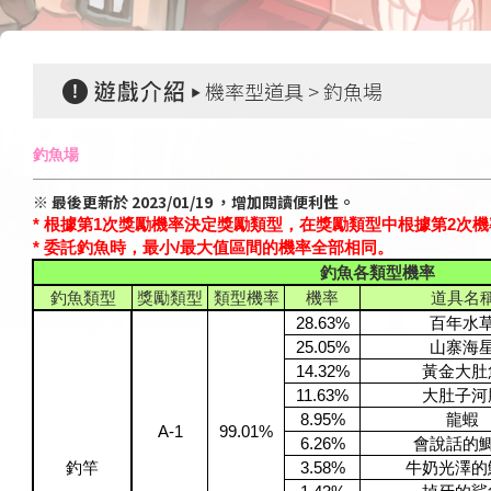
機率型道具 > 釣魚場
釣魚場
※ 最後更新於 2023/01/19 ，增加閱讀便利性。
* 根據第1次獎勵機率決定獎勵類型，在獎勵類型中根據第2次
* 委託釣魚時，最小/最大值區間的機率全部相同。
釣魚各類型機率
釣魚類型
獎勵類型
類型機率
機率
道具名
28.63%
百年水
25.05%
山寨海
14.32%
黃金大肚
11.63%
大肚子河
8.95%
龍蝦
A-1
99.01%
6.26%
會說話的
釣竿
3.58%
牛奶光澤的