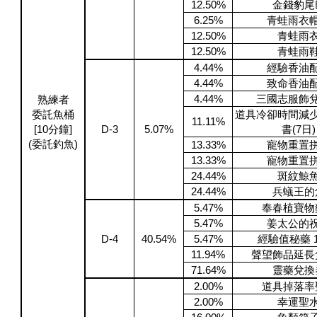
12.50%
金錢豹尾
6.25%
青蛙雨衣
12.50%
青蛙雨
12.50%
青蛙雨
4.44%
經驗香油
4.44%
致命香油
4.44%
三國志服飾
熟練者
委託魚桶
道具冷卻時間減
11.11%
[10分鐘]
D-3
5.07%
書(7日)
(委託釣魚)
13.33%
寵物重置
13.33%
寵物重置
24.44%
斑紋鯨
24.44%
兵蟻王的
5.47%
奉春植寶物
5.47%
姜太公的
D-4
40.54%
5.47%
經驗值秘藥 1
11.94%
聲望飾品延長
71.64%
靈藥兌換
2.00%
道具掉落率
2.00%
幸運聖