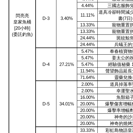
4.44%
三國志服飾
道具冷卻時間減
11.11%
閃亮亮
D-3
3.40%
書(7日)
皇家魚桶
13.33%
寵物重置
[20小時]
13.33%
寵物重置
(委託釣魚)
24.44%
斑紋鯨
24.44%
兵蟻王的
5.47%
奉春植寶物
5.47%
姜太公的
D-4
27.21%
5.47%
經驗值秘藥 1
11.94%
聲望飾品延長
71.64%
靈藥兌換
2.00%
道具掉落率
2.00%
幸運聖
16.00%
魚類箱
D-5
34.01%
20.00%
爆擊傷害增幅劑 
20.00%
爆擊率增幅劑 
20.00%
神奇的沙
20.00%
神奇的燒烤
33.33%
彩虹島物語皇