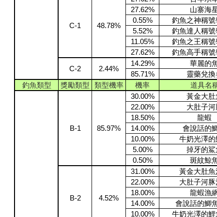
27.62%
山寨海
0.55%
釣魚之神稱號
C-1
48.78%
5.52%
釣魚達人稱號
11.05%
釣魚之王稱號
27.62%
釣魚高手稱號
14.29%
華麗的
C-2
2.44%
85.71%
靈藥兌換
釣魚類型
獎勵類型
類型機率
機率
道具名
30.00%
黃金大肚
22.00%
大肚子河
18.50%
龍蝦
B-1
85.97%
14.00%
會說話的
10.00%
牛奶光澤的
5.00%
掉牙的鯊
0.50%
斑紋鯨
31.00%
黃金大肚魚
22.00%
大肚子河豚
18.00%
龍蝦漁
B-2
4.52%
14.00%
會說話的鯽
10.00%
牛奶光澤的鯉