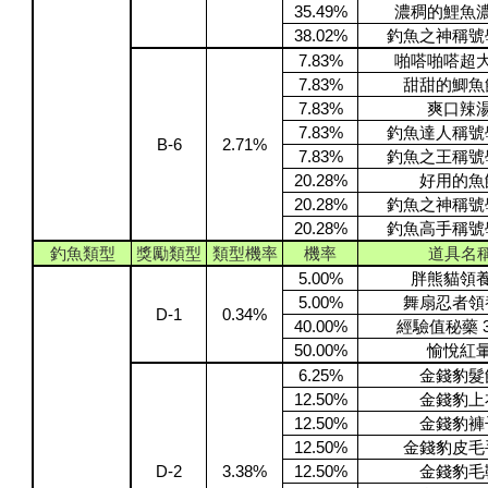
35.49%
濃稠的鯉魚
38.02%
釣魚之神稱號
7.83%
啪嗒啪嗒超
7.83%
甜甜的鯽魚
7.83%
爽口辣
7.83%
釣魚達人稱號
B-6
2.71%
7.83%
釣魚之王稱號
20.28%
好用的魚
20.28%
釣魚之神稱號
20.28%
釣魚高手稱號
釣魚類型
獎勵類型
類型機率
機率
道具名
5.00%
胖熊貓領
5.00%
舞扇忍者領
D-1
0.34%
40.00%
經驗值秘藥 3
50.00%
愉悅紅
6.25%
金錢豹髮
12.50%
金錢豹上
12.50%
金錢豹褲
12.50%
金錢豹皮毛
D-2
3.38%
12.50%
金錢豹毛