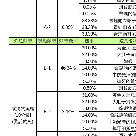
1.43%
掉牙的鯊
0.09%
斑紋鯨
0.05%
華麗的
33.33%
青蛙雨衣帽子 
A-2
0.99%
33.33%
青蛙雨衣 (
33.33%
青蛙雨鞋 (
釣魚類型
獎勵類型
類型機率
機率
道具名
30.00%
黃金大肚
22.00%
大肚子河
18.50%
龍蝦
B-1
46.34%
14.00%
會說話的
10.00%
牛奶光澤的
5.00%
掉牙的鯊
0.50%
斑紋鯨
31.00%
黃金大肚魚
22.00%
大肚子河豚
18.00%
龍蝦漁
破洞釣魚桶
B-2
2.44%
[10分鐘]
14.00%
會說話的鯽
(委託釣魚)
10.00%
牛奶光澤的鯉
5.00%
掉牙的鯊魚
27.62%
百年水