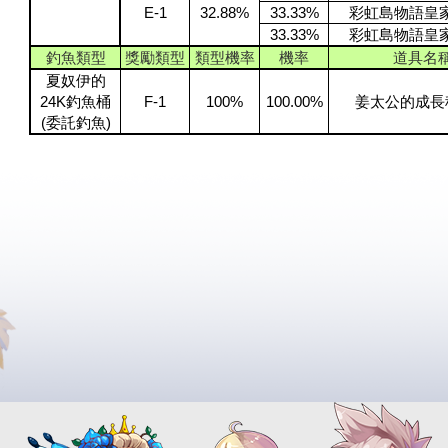
E-1
32.88%
33.33%
彩虹島物語皇家
33.33%
彩虹島物語皇家
釣魚類型
獎勵類型
類型機率
機率
道具名
夏奴伊的
24K釣魚桶
F-1
100%
100.00%
姜太公的成長
(委託釣魚)