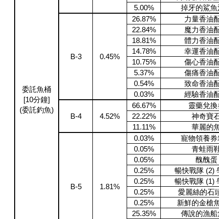
5.00%
掉牙的鯊魚
26.87%
力量香油
22.84%
魔力香油
18.81%
體力香油
14.78%
幸運香油
B-3
0.45%
10.75%
傷心香油
5.37%
傷痛香油
0.54%
致命香油
委託魚桶
0.03%
經驗香油
[10分鐘]
66.67%
靈藥兌換
(委託釣魚)
B-4
4.52%
22.22%
神奇寶
11.11%
華麗的
0.03%
寵物領養券
0.05%
青蛙雨
0.05%
醜醜蛋
0.25%
暢快戰隊 (2)
0.25%
暢快戰隊 (1)
B-5
1.81%
0.25%
愛麗絲的石頭
0.25%
新鮮的金槍
25.35%
傳說的漁船