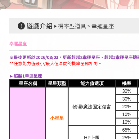
機率型道具 > 幸運星座
幸運星座
※最後更新於2026/08/03，更新超越2幸運星座、超越1幸運星座
**任意能力值最小/最大值區間的機率全部相同。
►超越1幸運星座
星座名稱
星星類型
能力值選項
機率
30%
30%
物理/魔法固定傷害
20%
10%
小星星
10%
65%
HP上限
25%