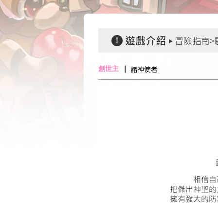
冒險指南>
諸神使者
創世主