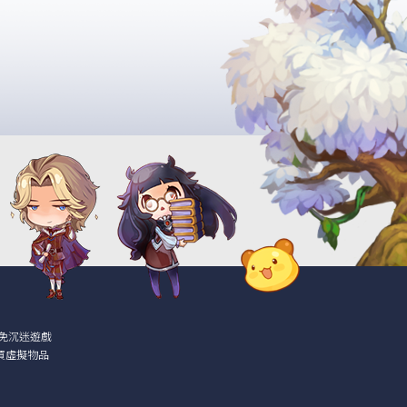
免沉迷遊戲
買虛擬物品