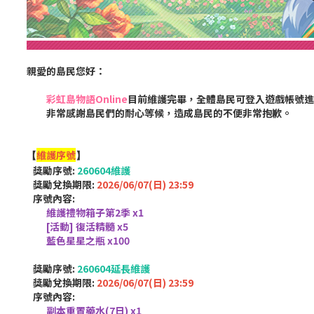
親愛的島民您好：
彩虹島物語Online
目前
維護完畢，全體島民可登入遊戲帳號
非常感謝島民們的耐心等候，造成島民的不便非常抱歉。
維護序號
【
】
獎勵序號:
260604維護
獎勵兌換期限:
2026/06/07(日) 23:59
序號內容:
維護禮物箱子第2季 x1
[活動] 復活精髓 x5
藍色星星之瓶 x100
獎勵序號:
260604延長維護
獎勵兌換期限:
2026/06/07(日) 23:59
序號內容:
副本重置藥水(7日) x1