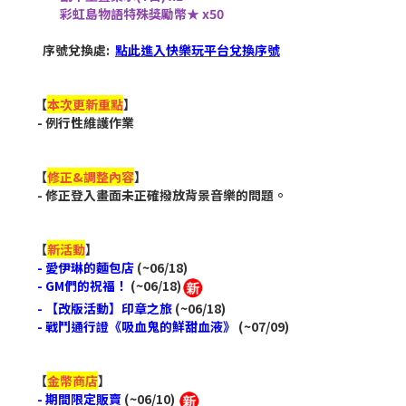
彩虹島物語特殊獎勵幣★ x50
序號兌換處:
點此進入快樂玩平台兌換序號
【
本次更新重點
】
- 例行性維護作業
【
修正&調整內容
】
- 修正登入畫面未正確撥放背景音樂的問題。
【
新活動
】
- 愛伊琳的麵包店
(~06/18)
- GM們的祝福！
(~06/18)
- 【改版活動】印章之旅
(~06/18)
- 戰鬥通行證《吸血鬼的鮮甜血液》
(~07/09)
【
金幣商店
】
- 期間限定販賣
(
~06/10
)