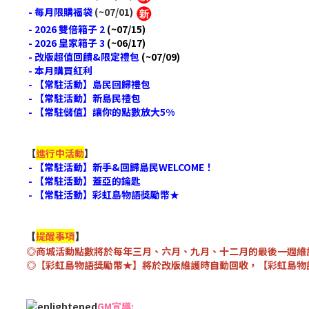
- 每月限購福袋
(
~07/01
)
- 2026 雙倍箱子 2
(
~07/15
)
- 2026 皇家箱子 3
(
~06/17
)
- 改版超值回饋&限定禮包
(
~07/09
)
- 本月購買紅利
- 【常駐活動】島民回歸禮包
- 【常駐活動】新島民禮包
- 【常駐儲值】讓你的點數放大5%
【
進行中活動
】
- 【常駐活動】新手&回歸島民WELCOME！
- 【常駐活動】蓋亞的鑰匙
- 【常駐活動】彩虹島物語獎勵幣★
提醒事項
【
】
◎商城活動點數將於每年三月、六月、九月、十二月的最後一週維
◎【彩虹島物語獎勵幣★】將於改版維護時自動回收，【彩虹島物
GM宣導: