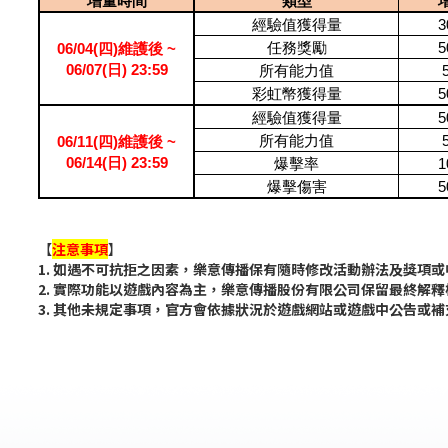
增量時間
類型
經驗值獲得量
3
任務獎勵
5
06/04(四)維護後 ~
06/07(日) 23:59
所有能力值
彩虹幣獲得量
5
經驗值獲得量
5
所有能力值
06/11(四)維護後 ~
06/14(日) 23:59
爆擊率
1
爆擊傷害
5
【
注意事項
】
1. 如遇不可抗拒之因素，樂意傳播保有隨時修改活動辦法及獎項
2. 實際功能以遊戲內容為主，樂意傳播股份有限公司保留最終解釋
3. 其他未規定事項，官方會依據狀況於遊戲網站或遊戲中公告或