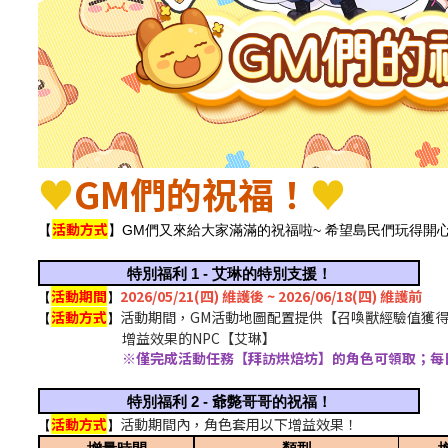
♥
GM們的祝福！
♥
活動方式
【
】GM們又來
給大家滿滿的祝福啦~
希望島民們玩得開
特別福利 1 - 艾琳的特別支援！
活動期間
2026/05/21(四) 維護後 ~ 2026/06/18(四) 維護前
【
】
活動方式
活動期間，GM活動地圖配置提供【召喚獸經驗值獲得量
【
】
增益效果的NPC【艾琳】
※僅完成活動任務【拜訪烘焙坊】的角色可領取；每日可
特別福利 2 - 爺斃哥哥的祝福！
活動方式
活動期間內，角色套用以下增益效果！
【
】