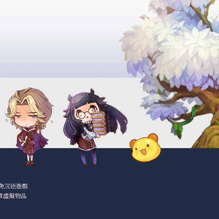
免沉迷遊戲
買虛擬物品