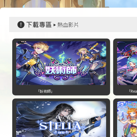
熱血影片
「妖術師」
「Re